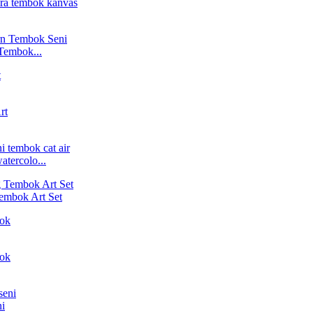
Tembok...
atercolo...
embok Art Set
ni