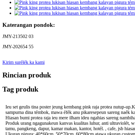
Katerangan pondok:
JMY-213502 03
JMY-202654 55
Kirim surélék ka kami
Rincian produk
Tag produk
Ieu set geulis tina poster jeung kembang pink raja protea nutup-up
sampurna dina témbok, mawa éfék anu pikaresepeun sareng naék ka
Hiasan bumi protea raja ieu mere ilham ideu ngahias sareng nambih
Produk urang ngagunakeun kanvas kualitas luhur, anti ultraviolét, wa
tamu, pangkeng, dapur, kamar makan, kantor, hotél. , cafe, jsb hiasa
Ukuran pigura: 40*60cm, 50*70cm, 60*80cm atawa ukuran custom