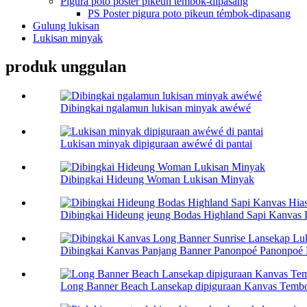
Pigura poto poster pikeun témbok-dipasang
PS Poster pigura poto pikeun témbok-dipasang
Gulung lukisan
Lukisan minyak
produk unggulan
Dibingkai ngalamun lukisan minyak awéwé
Lukisan minyak dipiguraan awéwé di pantai
Dibingkai Hideung Woman Lukisan Minyak
Dibingkai Hideung jeung Bodas Highland Sapi Kanvas De
Dibingkai Kanvas Panjang Banner Panonpoé Panonpoé L
Long Banner Beach Lansekap dipiguraan Kanvas Temb