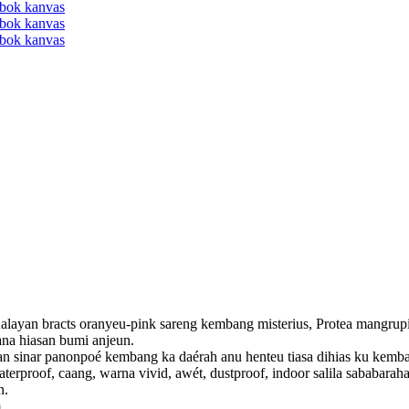
.Kalayan bracts oranyeu-pink sareng kembang misterius, Protea mangrup
na hiasan bumi anjeun.
an sinar panonpoé kembang ka daérah anu henteu tiasa dihias ku kemba
terproof, caang, warna vivid, awét, dustproof, indoor salila sababaraha
n.
.