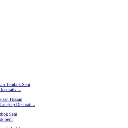
corativ ...
anskap Decorati...
ok Seni