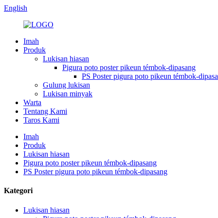
English
Imah
Produk
Lukisan hiasan
Pigura poto poster pikeun témbok-dipasang
PS Poster pigura poto pikeun témbok-dipas
Gulung lukisan
Lukisan minyak
Warta
Tentang Kami
Taros Kami
Imah
Produk
Lukisan hiasan
Pigura poto poster pikeun témbok-dipasang
PS Poster pigura poto pikeun témbok-dipasang
Kategori
Lukisan hiasan