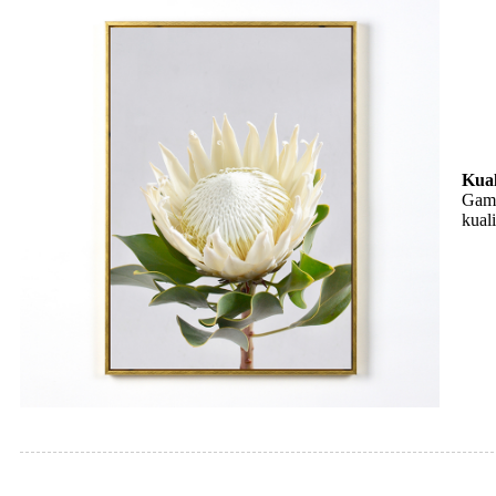
Kual
Gamb
kual