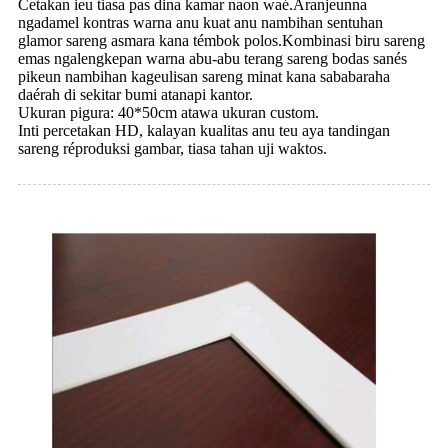
Cetakan ieu tiasa pas dina kamar naon waé.Aranjeunna
ngadamel kontras warna anu kuat anu nambihan sentuhan
glamor sareng asmara kana témbok polos.Kombinasi biru sareng
emas ngalengkepan warna abu-abu terang sareng bodas sanés
pikeun nambihan kageulisan sareng minat kana sababaraha
daérah di sekitar bumi atanapi kantor.
Ukuran pigura: 40*50cm atawa ukuran custom.
Inti percetakan HD, kalayan kualitas anu teu aya tandingan
sareng réproduksi gambar, tiasa tahan uji waktos.