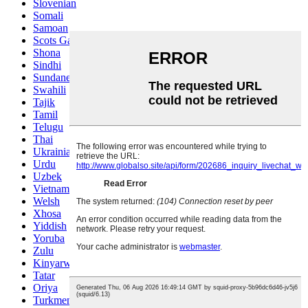
Slovenian
Somali
Samoan
Scots Gaelic
Shona
Sindhi
Sundanese
Swahili
Tajik
Tamil
Telugu
Thai
Ukrainian
Urdu
Uzbek
Vietnamese
Welsh
Xhosa
Yiddish
Yoruba
Zulu
Kinyarwanda
Tatar
Oriya
Turkmen