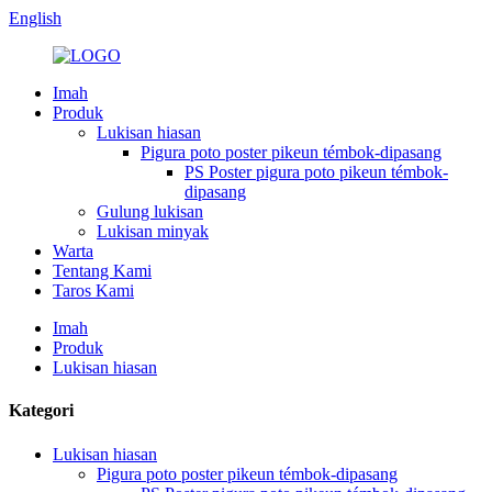
English
Imah
Produk
Lukisan hiasan
Pigura poto poster pikeun témbok-dipasang
PS Poster pigura poto pikeun témbok-
dipasang
Gulung lukisan
Lukisan minyak
Warta
Tentang Kami
Taros Kami
Imah
Produk
Lukisan hiasan
Kategori
Lukisan hiasan
Pigura poto poster pikeun témbok-dipasang