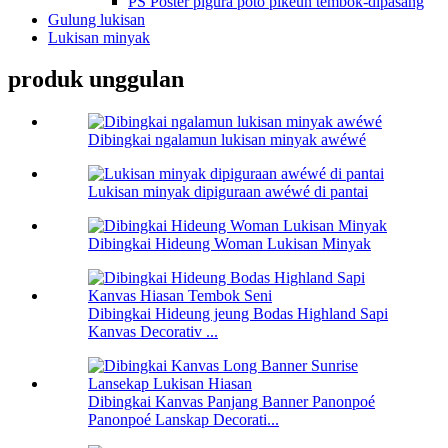
PS Poster pigura poto pikeun témbok-dipasang
Gulung lukisan
Lukisan minyak
produk unggulan
Dibingkai ngalamun lukisan minyak awéwé
Lukisan minyak dipiguraan awéwé di pantai
Dibingkai Hideung Woman Lukisan Minyak
Dibingkai Hideung jeung Bodas Highland Sapi
Kanvas Decorativ ...
Dibingkai Kanvas Panjang Banner Panonpoé
Panonpoé Lanskap Decorati...