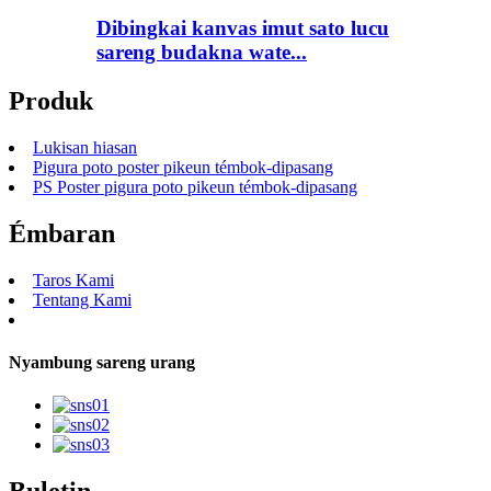
Dibingkai kanvas imut sato lucu
sareng budakna wate...
Produk
Lukisan hiasan
Pigura poto poster pikeun témbok-dipasang
PS Poster pigura poto pikeun témbok-dipasang
Émbaran
Taros Kami
Tentang Kami
Nyambung sareng urang